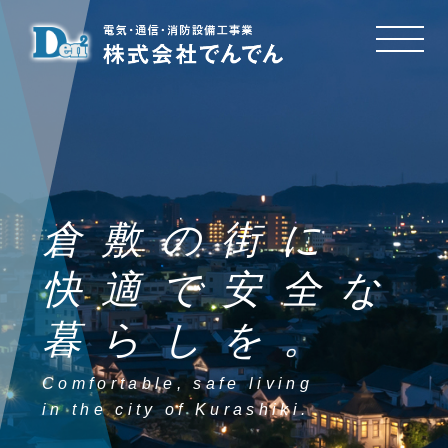
倉敷の街に
快適で安全な
暮らしを。
Comfortable, safe living
in the city of Kurashiki.